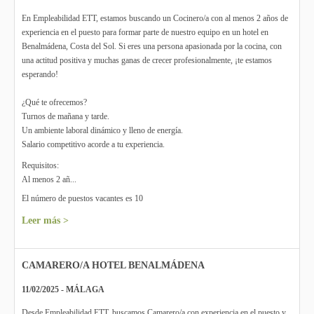
En Empleabilidad ETT, estamos buscando un Cocinero/a con al menos 2 años de
experiencia en el puesto para formar parte de nuestro equipo en un hotel en
Benalmádena, Costa del Sol. Si eres una persona apasionada por la cocina, con
una actitud positiva y muchas ganas de crecer profesionalmente, ¡te estamos
esperando!
¿Qué te ofrecemos?
Turnos de mañana y tarde.
Un ambiente laboral dinámico y lleno de energía.
Salario competitivo acorde a tu experiencia.
Requisitos:
Al menos 2 añ...
El número de puestos vacantes es 10
Leer más >
CAMARERO/A HOTEL BENALMÁDENA
11/02/2025 - MÁLAGA
Desde Empleabilidad ETT, buscamos Camarero/a con experiencia en el puesto y