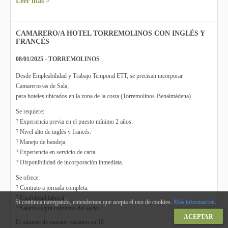
Leer más >
CAMARERO/A HOTEL TORREMOLINOS CON INGLÉS Y
FRANCÉS
08/01/2025 - TORREMOLINOS
Desde Empleabilidad y Trabajo Temporal ETT, se precisan incorporar
Camareros/as de Sala,
para hoteles ubicados en la zona de la costa (Torremolinos-Benalmádena).
Se requiere:
? Experiencia previa en el puesto mínimo 2 años.
? Nivel alto de inglés y francés.
? Manejo de bandeja.
? Experiencia en servicio de carta.
? Disponibilidad de incorporación inmediata.
Se ofrece:
? Contrato a jornada completa.
? Estabilidad laboral.
Si continua navegando, entendemos que acepta el uso de cookies.
Más información
.
? Salario según convenio del sector....
ACEPTAR
El número de puestos vacantes es 10