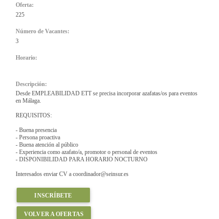
Oferta:
225
Número de Vacantes:
3
Horario:
Descripción:
Desde EMPLEABILIDAD ETT se precisa incorporar azafatas/os para eventos
en Málaga.
REQUISITOS:
- Buena presencia
- Persona proactiva
- Buena atención al público
- Experiencia como azafato/a, promotor o personal de eventos
- DISPONIBILIDAD PARA HORARIO NOCTURNO
Interesados enviar CV a coordinador@seinsur.es
INSCRÍBETE
VOLVER A OFERTAS