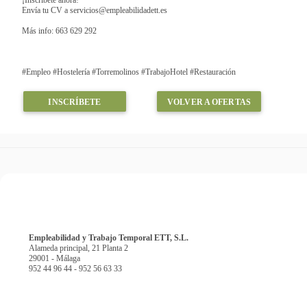
¡Inscríbete ahora!
Envía tu CV a servicios@empleabilidadett.es
Más info: 663 629 292
#Empleo #Hostelería #Torremolinos #TrabajoHotel #Restauración
INSCRÍBETE
VOLVER A OFERTAS
Empleabilidad y Trabajo Temporal ETT, S.L.
Alameda principal, 21 Planta 2
29001 - Málaga
952 44 96 44 - 952 56 63 33