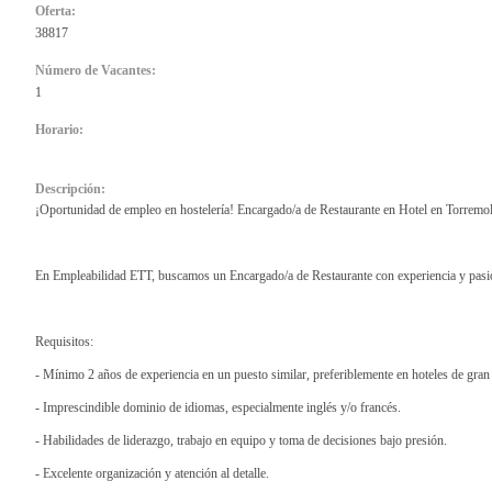
Oferta:
38817
Número de Vacantes:
1
Horario:
Descripción:
¡Oportunidad de empleo en hostelería! Encargado/a de Restaurante en Hotel en Torremo
En Empleabilidad ETT, buscamos un Encargado/a de Restaurante con experiencia y pasión p
Requisitos:
- Mínimo 2 años de experiencia en un puesto similar, preferiblemente en hoteles de gran 
- Imprescindible dominio de idiomas, especialmente inglés y/o francés.
- Habilidades de liderazgo, trabajo en equipo y toma de decisiones bajo presión.
- Excelente organización y atención al detalle.