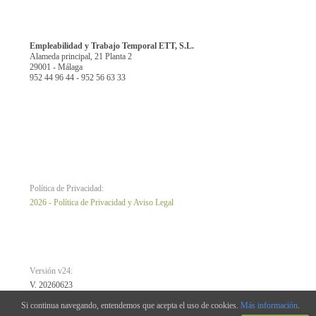
Empleabilidad y Trabajo Temporal ETT, S.L.
Alameda principal, 21 Planta 2
29001 - Málaga
952 44 96 44 - 952 56 63 33
Política de Privacidad:
2026 - Política de Privacidad y Aviso Legal
Versión v24:
V. 20260623
Si continua navegando, entendemos que acepta el uso de cookies.
Más información
.