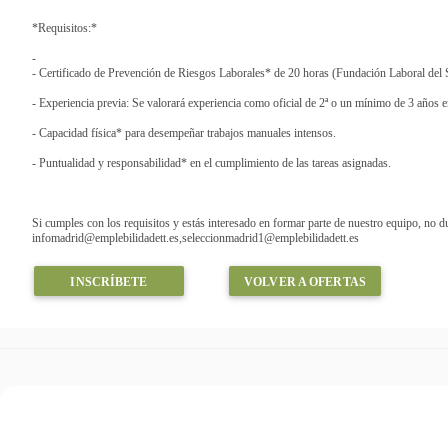
*Requisitos:*
-
- Certificado de Prevención de Riesgos Laborales* de 20 horas (Fundación Laboral del S
- Experiencia previa: Se valorará experiencia como oficial de 2ª o un mínimo de 3 años e
- Capacidad física* para desempeñar trabajos manuales intensos.
- Puntualidad y responsabilidad* en el cumplimiento de las tareas asignadas.
Si cumples con los requisitos y estás interesado en formar parte de nuestro equipo, no d
infomadrid@emplebilidadett.es,seleccionmadrid1@emplebilidadett.es
INSCRÍBETE
VOLVER A OFERTAS