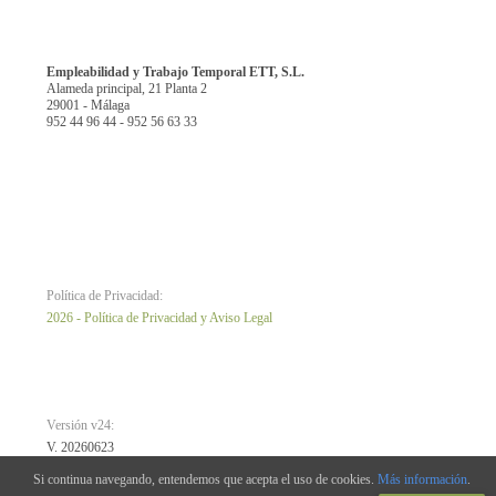
Empleabilidad y Trabajo Temporal ETT, S.L.
Alameda principal, 21 Planta 2
29001 - Málaga
952 44 96 44 - 952 56 63 33
Política de Privacidad:
2026 - Política de Privacidad y Aviso Legal
Versión v24:
V. 20260623
Si continua navegando, entendemos que acepta el uso de cookies.
Más información
.