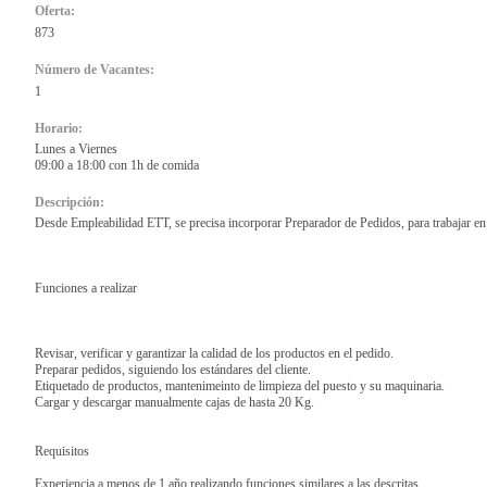
Oferta:
873
Número de Vacantes:
1
Horario:
Lunes a Viernes
09:00 a 18:00 con 1h de comida
Descripción:
Desde Empleabilidad ETT, se precisa incorporar Preparador de Pedidos, para trabajar en 
Funciones a realizar
Revisar, verificar y garantizar la calidad de los productos en el pedido.
Preparar pedidos, siguiendo los estándares del cliente.
Etiquetado de productos, mantenimeinto de limpieza del puesto y su maquinaria.
Cargar y descargar manualmente cajas de hasta 20 Kg.
Requisitos
Experiencia a menos de 1 año realizando funciones similares a las descritas.