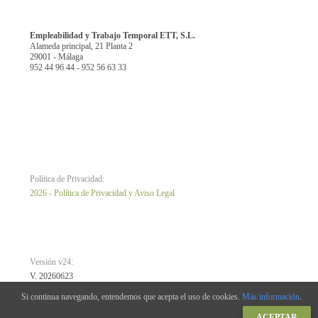
Empleabilidad y Trabajo Temporal ETT, S.L.
Alameda principal, 21 Planta 2
29001 - Málaga
952 44 96 44 - 952 56 63 33
Política de Privacidad:
2026 - Política de Privacidad y Aviso Legal
Versión v24:
V. 20260623
Si continua navegando, entendemos que acepta el uso de cookies.
Más información
.
ACEPTAR