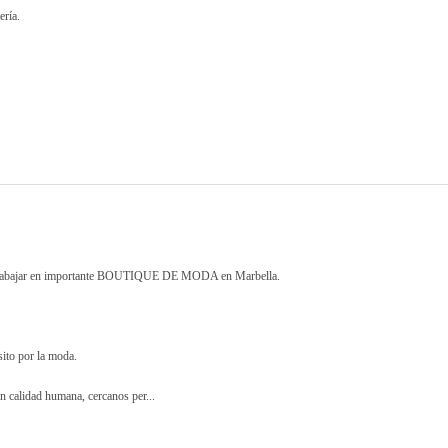
ería.
ra trabajar en importante BOUTIQUE DE MODA en Marbella.
sito por la moda.
n calidad humana, cercanos per...