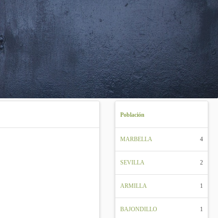
Población
MARBELLA
4
SEVILLA
2
ARMILLA
1
BAJONDILLO
1