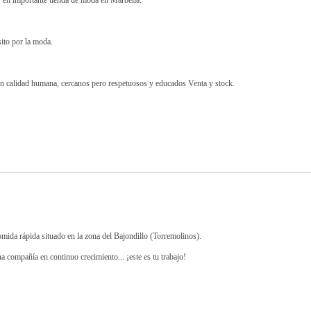
 en importante tienda de moda en Marbella.
sito por la moda.
n calidad humana, cercanos pero respetuosos y educados Venta y stock.
ida rápida situado en la zona del Bajondillo (Torremolinos).
a compañía en continuo crecimiento... ¡este es tu trabajo!