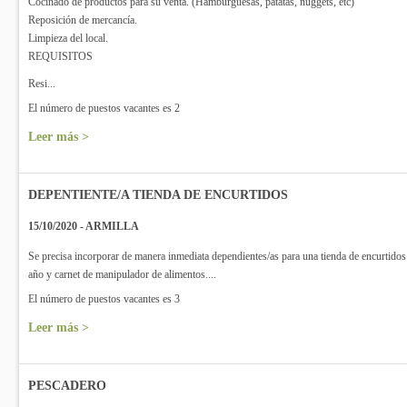
Cocinado de productos para su venta. (Hamburguesas, patatas, nuggets, etc)
Reposición de mercancía.
Limpieza del local.
REQUISITOS
Resi...
El número de puestos vacantes es 2
Leer más >
DEPENTIENTE/A TIENDA DE ENCURTIDOS
15/10/2020 - ARMILLA
Se precisa incorporar de manera inmediata dependientes/as para una tienda de encurtidos
año y carnet de manipulador de alimentos....
El número de puestos vacantes es 3
Leer más >
PESCADERO