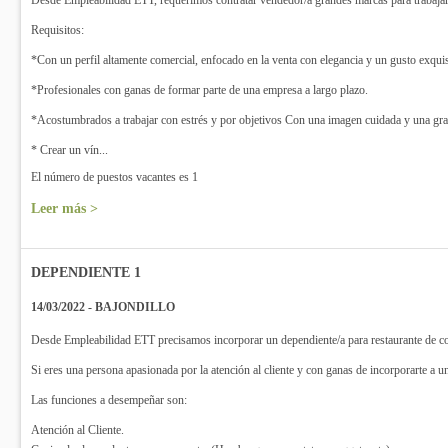
Desde Empleabilidad ETT, requerimos contratar vendedor/a grandes marcas para trabajar
Requisitos:
*Con un perfil altamente comercial, enfocado en la venta con elegancia y un gusto exqui
*Profesionales con ganas de formar parte de una empresa a largo plazo.
*Acostumbrados a trabajar con estrés y por objetivos Con una imagen cuidada y una gra
* Crear un vín...
El número de puestos vacantes es 1
Leer más >
DEPENDIENTE 1
14/03/2022 - BAJONDILLO
Desde Empleabilidad ETT precisamos incorporar un dependiente/a para restaurante de com
Si eres una persona apasionada por la atención al cliente y con ganas de incorporarte a un
Las funciones a desempeñar son:
Atención al Cliente.