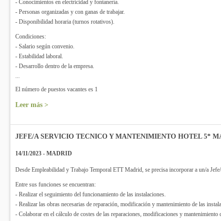
- Conocimientos en electricidad y fontanería.
- Personas organizadas y con ganas de trabajar.
- Disponibilidad horaria (turnos rotativos).
Condiciones:
- Salario según convenio.
- Estabilidad laboral.
- Desarrollo dentro de la empresa.
...
El número de puestos vacantes es 1
Leer más >
JEFE/A SERVICIO TECNICO Y MANTENIMIENTO HOTEL 5* M
14/11/2023 - MADRID
Desde Empleabilidad y Trabajo Temporal ETT Madrid, se precisa incorporar a un/a Jefe/
Entre sus funciones se encuentran:
- Realizar el seguimiento del funcionamiento de las instalaciones.
- Realizar las obras necesarias de reparación, modificación y mantenimiento de las instal
- Colaborar en el cálculo de costes de las reparaciones, modificaciones y mantenimiento d