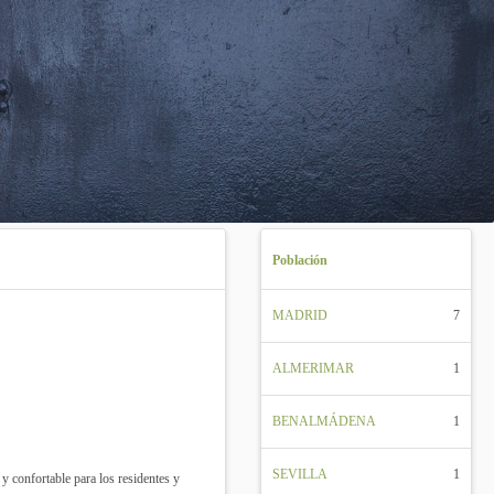
Población
MADRID
7
ALMERIMAR
1
BENALMÁDENA
1
SEVILLA
1
y confortable para los residentes y