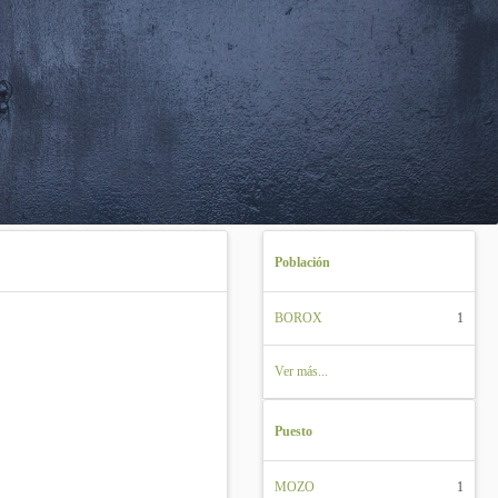
Población
BOROX
1
Ver más...
Puesto
MOZO
1