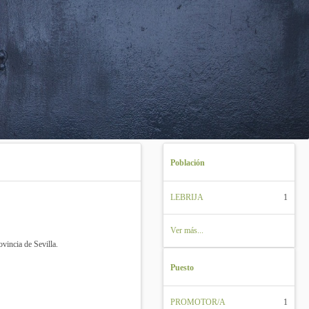
Población
LEBRIJA
1
Ver más...
ovincia de Sevilla.
Puesto
PROMOTOR/A
1