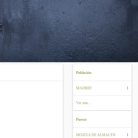
Población
MADRID
1
Ver más...
Puesto
MOZO/A DE ALMACEN
1