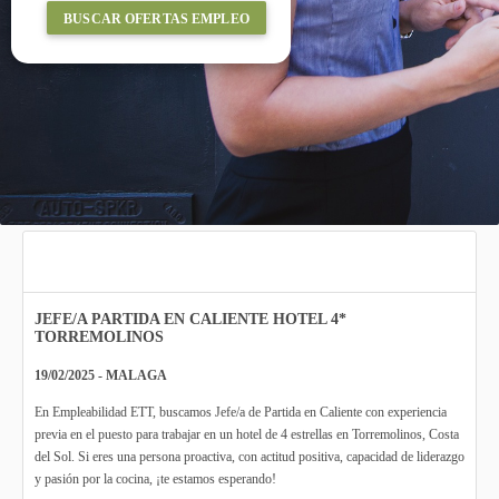
BUSCAR OFERTAS EMPLEO
JEFE/A PARTIDA EN CALIENTE HOTEL 4*
TORREMOLINOS
19/02/2025 - MALAGA
En Empleabilidad ETT, buscamos Jefe/a de Partida en Caliente con experiencia
previa en el puesto para trabajar en un hotel de 4 estrellas en Torremolinos, Costa
del Sol. Si eres una persona proactiva, con actitud positiva, capacidad de liderazgo
y pasión por la cocina, ¡te estamos esperando!