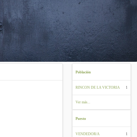
Población
RINCON DE LA VICTORIA
1
Ver más...
Puesto
VENDEDOR/A
1