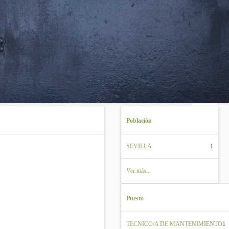
Población
SEVILLA
1
Ver más...
Puesto
TECNICO/A DE MANTENIMIENTO
1