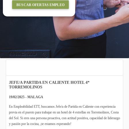
BUSCAR OFERTAS EMPLEO
JEFE/A PARTIDA EN CALIENTE HOTEL 4*
TORREMOLINOS
19/02/2025 - MALAGA
En Empleabilidad ETT, buscamos Jefe/a de Partida en Caliente con experiencia
previa en el puesto para trabajar en un hotel de 4 estrellas en Torremolinos, Costa
del Sol. Si eres una persona proactiva, con actitud positiva, capacidad de liderazgo
y pasión por la cocina, ¡te estamos esperando!