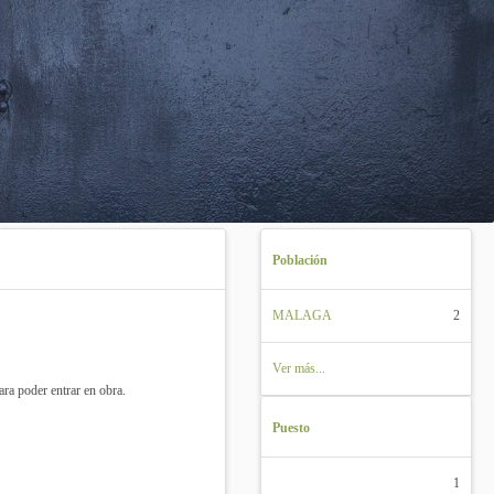
Población
MALAGA
2
Ver más...
ra poder entrar en obra.
Puesto
1